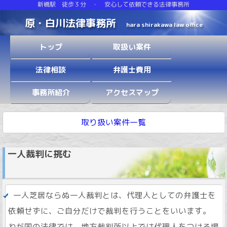
新橋駅 徒歩３分 ・ 安心して依頼できる法律事務所
原・白川法律事務所
hara shirakawa law office
トップ
取扱い案件
法律相談
弁護士費用
事務所紹介
アクセスマップ
取り扱い案件一覧
一人裁判に挑む
一人芝居ならぬ一人裁判とは、代理人としての弁護士を
依頼せずに、ご自分だけで裁判を行うことをいいます。
わが国の法律では、地方裁判所以上では代理人をつける場