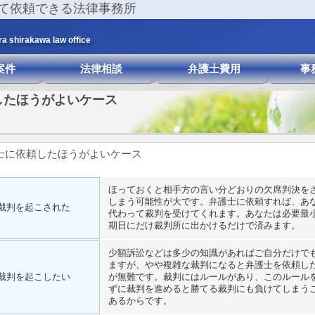
て依頼できる法律事務所
ra shirakawa law office
案件
法律相談
弁護士費用
事
したほうがよいケース
士に依頼したほうがよいケース
ほっておくと相手方の言い分どおりの欠席判決を
しまう可能性が大です。弁護士に依頼すれば、あ
裁判を起こされた
代わって裁判を受けてくれます。あなたは必要最
期日にだけ裁判所に出かけるだけで済みます。
少額訴訟などは多少の知識があればご自分だけで
ますが、やや複雑な裁判になると弁護士を依頼し
裁判を起こしたい
が無難です。裁判にはルールがあり、このルール
ずに裁判を進めると勝てる裁判にも負けてしまう
あるからです。