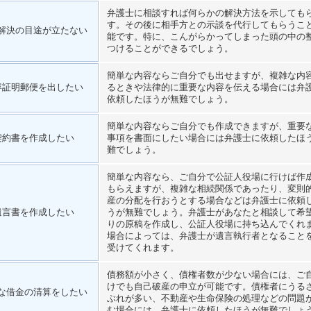
弁護士に相談すれば何らかの解決方法を示しても
す。その後に相手方との示談を代行してもらうこ
解決の目途が立たない
能です。特に、こんがらかってしまった頭の中の
つけることができるでしょう。
簡単な内容ならご自分でも出せますが、複雑な内
容証明郵便を出したい
るときや法律的に重要な内容を伝える場合には弁
依頼したほうが無難でしょう。
簡単な内容ならご自分でも作成できますが、重要
契約書を作成したい
事項を書面にしたい場合には弁護士に依頼したほ
難でしょう。
簡単な内容なら、ご自分で公証人役場に行けば作
もらえますが、複雑な相続関係であったり、変則
産の分配を行おうとする場合などは弁護士に依頼
遺言書を作成したい
うが無難でしょう。弁護士があなたと相談して希
りの原稿を作成し、公証人役場に持ち込んでくれ
場合によっては、弁護士が遺言執行者となること
受けてくれます。
債務額が小さく、債権者数が少ない場合には、ご
けでも自己破産の申立が可能です。債権者にうる
な借金の清算をしたい
ぶれが多い、不動産や生命保険の処理などの問題
む場合には、弁護士に依頼したほうが無難でしょ