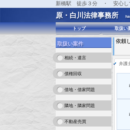
新橋駅 徒歩３分 ・ 安心し
原・白川法律事務所
ha
トップ
取扱い
依頼
取扱い案件
相続・遺言
弁護
債権回収
借地・借家問題
隣地・隣家問題
不動産売買