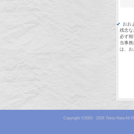
おお
残念な
必ず相
当事務
は、お
Copyright ©2003 - 2026 Tetuo Hara Al