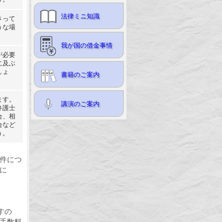
法律ミニ知識
さって
うな場
我が国の借金事情
が必要
に及ぶ
しょ
書籍のご案内
ます。
講演のご案内
弁護士
合、相
合など
う。
件につ
に
すの
手数料