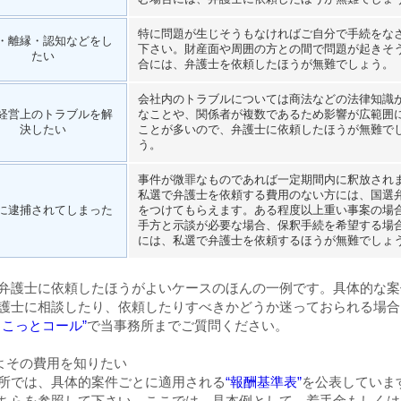
特に問題が生じそうもなければご自分で手続をな
・離縁・認知などをし
下さい。財産面や周囲の方との間で問題が起きそ
たい
合には、弁護士を依頼したほうが無難でしょう。
会社内のトラブルについては商法などの法律知識
経営上のトラブルを解
なことや、関係者が複数であるため影響が広範囲
決したい
ことが多いので、弁護士に依頼したほうが無難で
う。
事件が微罪なものであれば一定期間内に釈放され
私選で弁護士を依頼する費用のない方には、国選
に逮捕されてしまった
をつけてもらえます。ある程度以上重い事案の場
手方と示談が必要な場合、保釈手続を希望する場
には、私選で弁護士を依頼するほうが無難でしょ
弁護士に依頼したほうがよいケースのほんの一例です。具体的な案
護士に相談したり、依頼したりすべきかどうか迷っておられる場合
ょこっとコール”
で当事務所までご質問ください。
よその費用を知りたい
所では、具体的案件ごとに適用される
“報酬基準表”
を公表していま
ちらを参照して下さい。ここでは、見本例として、着手金もしくは