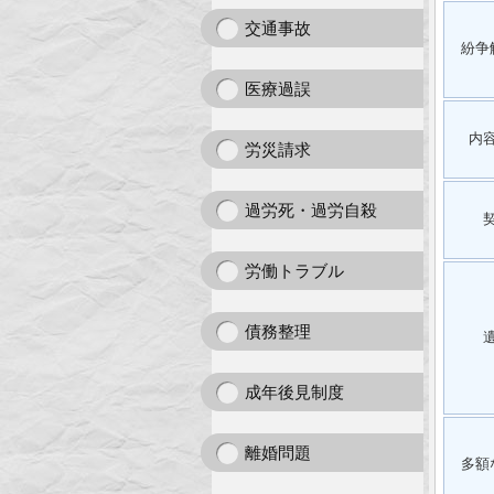
交通事故
紛争
医療過誤
内
労災請求
過労死・過労自殺
労働トラブル
債務整理
成年後見制度
離婚問題
多額