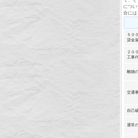
につい
合には
５０
貸金
２０
工事
離婚
交通
自己
通常