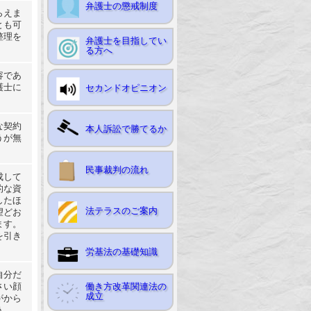
弁護士の懲戒制度
らえま
とも可
整理を
弁護士を目指してい
る方へ
容であ
護士に
セカンドオピニオン
な契約
本人訴訟で勝てるか
うが無
民事裁判の流れ
成して
的な資
したほ
法テラスのご案内
望どお
ます。
を引き
労基法の基礎知識
自分だ
働き方改革関連法の
さい顔
成立
がから
う。