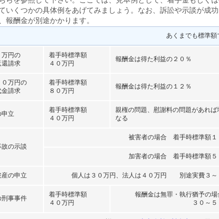
ていくつかの具体例をあげてみましょう。なお、訴訟や示談が成功
、報酬金が別途かかります。
あくまでも標準額
０万円の
着手時標準額
報酬金は得た利益の２０％
返還請求
４０万円
００万円の
着手時標準額
報酬金は得た利益の１２％
代金請求
８０万円
着手時標準額
親権の問題、慰謝料の問題があれば
の申立
４０万円
なる
被害者の場合 着手時標準額１
事故の示談
加害者の場合 着手時標準額５
破産の申立
個人は３０万円、法人は４０万円 別途実費３～
着手時標準額
報酬金は無罪・執行猶予の場
の刑事事件
４０万円
３０～５