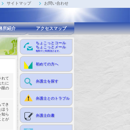
サイトマップ
お問い合わせ
務所紹介
アクセスマップ
ちょこっとコール
ちょこっとメール
無料でご利用頂けます。
初めての方へ
されて
弁護士を探す
なたに
小限の
弁護士とのトラブル
もでき
たほう
を知ら
弁護士白書
ことが