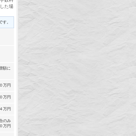
した場
です。
増額に
０万円
０万円
４万円
合のみ
０万円