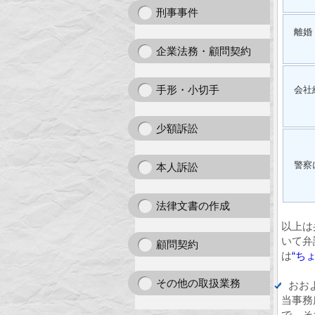
刑事事件
離婚
企業法務・顧問契約
手形・小切手
会社
少額訴訟
警察
本人訴訟
法律文書の作成
以上は
いて弁
顧問契約
は
“ち
その他の取扱業務
おお
当事務
で、そ