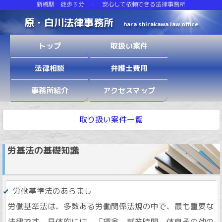
新橋駅 徒歩３分 ・ 安心して依頼できる法律事務所
原・白川法律事務所
hara shirakawa law office
トップ
取扱い案件
法律相談
弁護士費用
事務所紹介
アクセスマップ
取り扱い案件一覧
労基法の基礎知識
労働基準法のあらまし
労働基準法は、多数ある労働関係法規の中で、最も重要な
法律です。具体的には、「賃金、就業時間、休息その他の