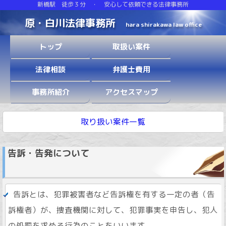
新橋駅 徒歩３分 ・ 安心して依頼できる法律事務所
原・白川法律事務所
hara shirakawa law office
トップ
取扱い案件
法律相談
弁護士費用
事務所紹介
アクセスマップ
取り扱い案件一覧
告訴・告発について
告訴とは、犯罪被害者など告訴権を有する一定の者（告
訴権者）が、捜査機関に対して、犯罪事実を申告し、犯人
の処罰を求める行為のことをいいます。