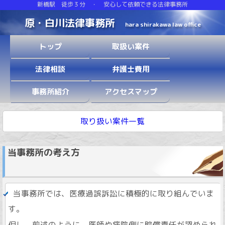
新橋駅 徒歩３分 ・ 安心して依頼できる法律事務所
原・白川法律事務所
hara shirakawa law office
トップ
取扱い案件
法律相談
弁護士費用
事務所紹介
アクセスマップ
取り扱い案件一覧
当事務所の考え方
当事務所では、医療過誤訴訟に積極的に取り組んでいま
す。
但し、前述のように、医師や病院側に賠償責任が認められ