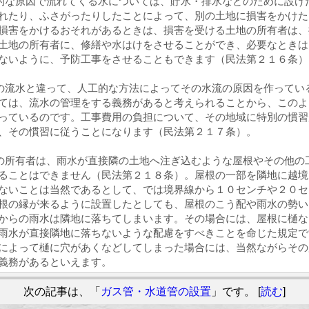
的な原因で流れてくる水については、貯水・排水などのために設け
れたり、ふさがったりしたことによって、別の土地に損害をかけた
損害をかけるおそれがあるときは、損害を受ける土地の所有者は、
土地の所有者に、修繕や水はけをさせることができ、必要なときは
ないように、予防工事をさせることもできます（民法第２１６条）
の流水と違って、人工的な方法によってその水流の原因を作ってい
ては、流水の管理をする義務があると考えられることから、このよ
っているのです。工事費用の負担について、その地域に特別の慣習
、その慣習に従うことになります（民法第２１７条）。
の所有者は、雨水が直接隣の土地へ注ぎ込むような屋根やその他の
ることはできません（民法第２１８条）。屋根の一部を隣地に越境
ないことは当然であるとして、では境界線から１０センチや２０セ
根の縁が来るように設置したとしても、屋根のこう配や雨水の勢い
からの雨水は隣地に落ちてしまいます。その場合には、屋根に樋な
雨水が直接隣地に落ちないような配慮をすべきことを命じた規定で
によって樋に穴があくなどしてしまった場合には、当然ながらその
義務があるといえます。
次の記事は、「
ガス管・水道管の設置
」です。 [
読む
]