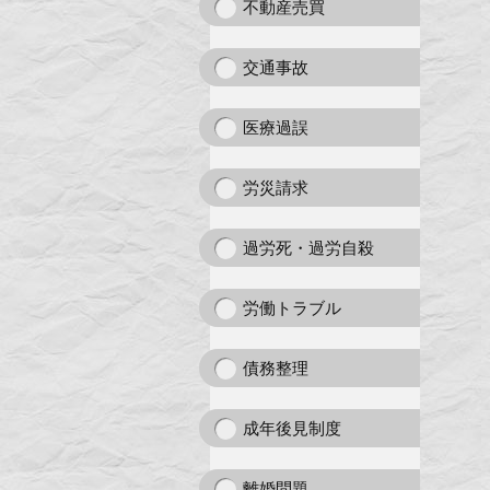
不動産売買
交通事故
医療過誤
労災請求
過労死・過労自殺
労働トラブル
債務整理
成年後見制度
離婚問題