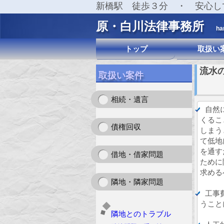
新橋駅 徒歩３分 ・ 安心し
原・白川法律事務所
ha
トップ
取扱い
流水
取扱い案件
相続・遺言
自然
くるこ
債権回収
しまう
て低地
を通す
借地・借家問題
ために
求める
隣地・隣家問題
工事
うこと
隣地とのトラブル