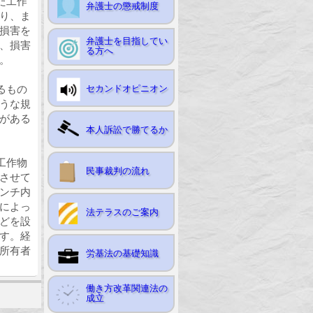
た工作
弁護士の懲戒制度
り、ま
損害を
弁護士を目指してい
、損害
る方へ
。
るもの
セカンドオピニオン
うな規
がある
本人訴訟で勝てるか
工作物
民事裁判の流れ
させて
ンチ内
によっ
法テラスのご案内
どを設
す。経
所有者
労基法の基礎知識
働き方改革関連法の
成立