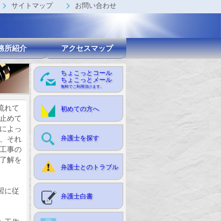
サイトマップ
お問い合わせ
務所紹介
アクセスマップ
ちょこっとコール
ちょこっとメール
無料でご利用頂けます。
流れて
初めての方へ
止めて
によっ
弁護士を探す
、それ
工事の
了解を
弁護士とのトラブル
習に従
弁護士白書