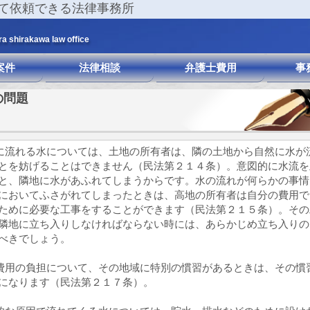
て依頼できる法律事務所
ra shirakawa law office
案件
法律相談
弁護士費用
事
の問題
に流れる水については、土地の所有者は、隣の土地から自然に水が
とを妨げることはできません（民法第２１４条）。意図的に水流を
と、隣地に水があふれてしまうからです。水の流れが何らかの事情
においてふさがれてしまったときは、高地の所有者は自分の費用で
ために必要な工事をすることができます（民法第２１５条）。その
隣地に立ち入りしなければならない時には、あらかじめ立ち入りの
べきでしょう。
費用の負担について、その地域に特別の慣習があるときは、その慣
になります（民法第２１７条）。