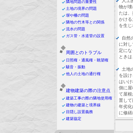
人工
隣地問題の重要性
物が壊
土地の境界の問題
たは、
塀や柵の問題
かける
隣地の竹木等との関係
を生じ
流水の問題
ガス管・水道管の設置
自然
に対し
定にな
周囲とのトラブル
ときは
日照権・通風権・眺望権
騒音・振動
土地
他人の土地の通行権
を設け
はいけ
側に屋
建物建築の際の注意点
て屋根
建築工事の際の隣地使用権
置して
建物の建築と境界線
年劣化
目隠し設置義務
に修繕
建築協定