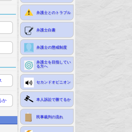
弁護士とのトラブル
弁護士白書
弁護士の懲戒制度
弁護士を目指してい
る方へ
ス
セカンドオピニオン
本人訴訟で勝てるか
るか
民事裁判の流れ