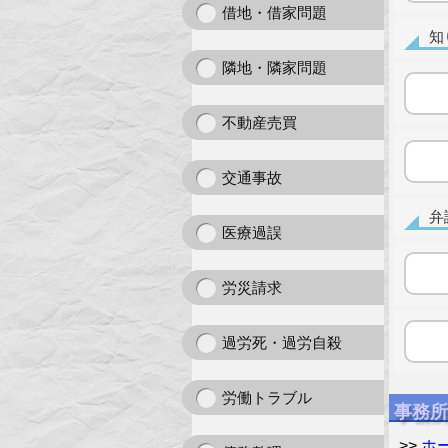
借地・借家問題
知
隣地・隣家問題
不動産売買
交通事故
弁
医療過誤
労災請求
過労死・過労自殺
労働トラブル
事務所
>>
ホ