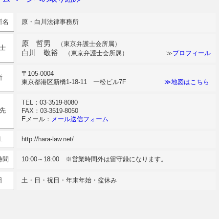
所名
原・白川法律事務所
原 哲男
（東京弁護士会所属）
士
白川 敬裕
（東京弁護士会所属） ≫
プロフィール
〒105-0004
所
東京都港区新橋1-18-11 一松ビル7F
≫地図はこちら
TEL：03-3519-8080
先
FAX：03-3519-8050
Eメール：
メール送信フォーム
L
http://hara-law.net/
時間
10:00～18:00 ※営業時間外は留守録になります。
日
土・日・祝日・年末年始・盆休み