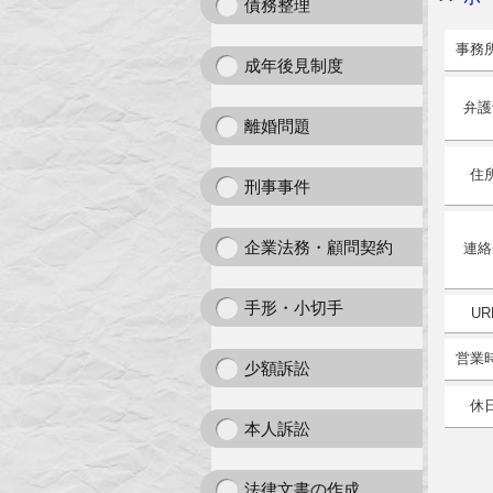
債務整理
事務
成年後見制度
弁護
離婚問題
住
刑事事件
企業法務・顧問契約
連絡
手形・小切手
UR
営業
少額訴訟
休
本人訴訟
法律文書の作成