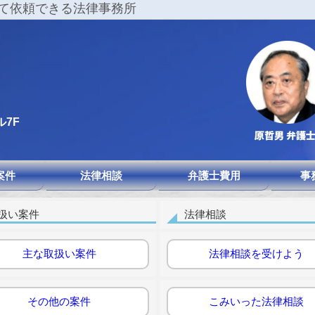
て依頼できる法律事務所
ル7F
案件
法律相談
弁護士費用
事
扱い案件
法律相談
主な取扱い案件
法律相談を受けよう
その他の案件
こみいった法律相談